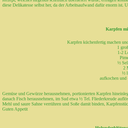
diese Delikatesse selbst her, da der Arbeitsaufwand dafür enorm ist. Und
Karpfen mi
Karpfen küchenfertig machen und 
1 gro
1-2 L
Pime
½ Sel
2 
½ l
aufkochen und 
Gemüse und Gewürze herausnehmen, portionierten Karpfen hineinleg
danach Fisch herausnehmen, im Sud etwa ½ Tel. Fliederkreude auflös
Mehl und saure Sahne verrühren und Soße damit binden, Karpfenstüc
Guten Appetit
Holunderblüten