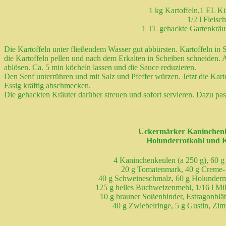
1 kg Kartoffeln,1 EL K
1/2 l Fleis
1 TL gehackte Gartenkräute
Die Kartoffeln unter fließendem Wasser gut abbürsten. Kartoffeln i
die Kartoffeln pellen und nach dem Erkalten in Scheiben schneiden. 
ablösen. Ca. 5 min köcheln lassen und die Sauce reduzieren.
Den Senf unterrühren und mit Salz und Pfeffer würzen. Jetzt die Kar
Essig kräftig abschmecken.
Die gehackten Kräuter darüber streuen und sofort servieren. Dazu passt
Uckermärker Kaninchenke
Holunderrotkohl und K
4 Kaninchenkeulen (a 250 g), 60 g
20 g Tomatenmark, 40 g Creme- fr
40 g Schweineschmalz, 60 g Holundermar
125 g helles Buchweizenmehl, 1/16 l Mi
10 g brauner Soßenbinder, Estragonblätt
40 g Zwiebelringe, 5 g Gustin, Zimt,