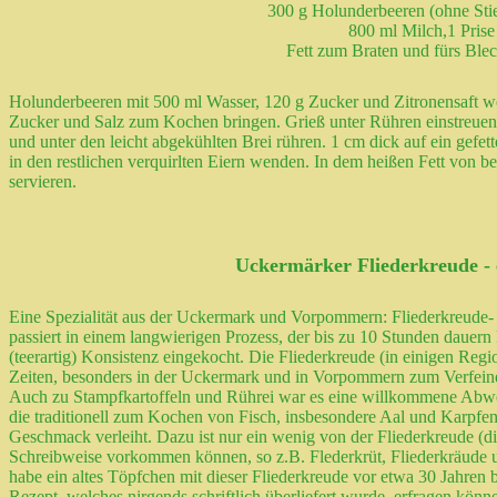
300 g Holunderbeeren (ohne Stie
800 ml Milch,1 Prise 
Fett zum Braten und fürs Ble
Holunderbeeren mit 500 ml Wasser, 120 g Zucker und Zitronensaft wei
Zucker und Salz zum Kochen bringen. Grieß unter Rühren einstreuen u
und unter den leicht abgekühlten Brei rühren. 1 cm dick auf ein gefet
in den restlichen verquirlten Eiern wenden. In dem heißen Fett von 
servieren.
Uckermärker Fliederkreude - 
Eine Spezialität aus der Uckermark und Vorpommern: Fliederkreude- i
passiert in einem langwierigen Prozess, der bis zu 10 Stunden dauern
(teerartig) Konsistenz eingekocht. Die Fliederkreude (in einigen Re
Zeiten, besonders in der Uckermark und in Vorpommern zum Verfein
Auch zu Stampfkartoffeln und Rührei war es eine willkommene Abwech
die traditionell zum Kochen von Fisch, insbesondere Aal und Karpfe
Geschmack verleiht. Dazu ist nur ein wenig von der Fliederkreude (di
Schreibweise vorkommen können, so z.B. Flederkrüt, Fliederkräude us
habe ein altes Töpfchen mit dieser Fliederkreude vor etwa 30 Jahre
Rezept, welches nirgends schriftlich überliefert wurde, erfragen kö